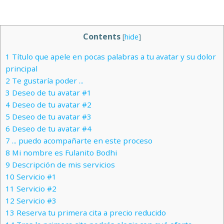
Contents
[
hide
]
1
Título que apele en pocas palabras a tu avatar y su dolor
principal
2
Te gustaría poder ...
3
Deseo de tu avatar #1
4
Deseo de tu avatar #2
5
Deseo de tu avatar #3
6
Deseo de tu avatar #4
7
... puedo acompañarte en este proceso
8
Mi nombre es Fulanito Bodhi
9
Descripción de mis servicios
10
Servicio #1
11
Servicio #2
12
Servicio #3
13
Reserva tu primera cita a precio reducido