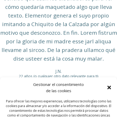
cómo quedaría maquetado algo que lleva
texto. Elementor genera el suyo propio
imitando a Chiquito de la Calzada por algún
motivo que desconozco. En fin. Lorem fistrum
por la gloria de mi madre esse jarl aliqua
llevame al sircoo. De la pradera ullamco qué
dise usteer está la cosa muy malar.
J.N.
22 años (o cualquier otro dato relevante para ti)
Gestionar el consentimiento
de las cookies
Para ofrecer las mejores experiencias, utilizamos tecnologías como las
cookies para almacenar y/o acceder a la información del dispositivo. El
consentimiento de estas tecnologías nos permitirá procesar datos
Copyright © 2025 Vivir de la Terapia l
Políticas de
como el comportamiento de navegación o las identificaciones únicas