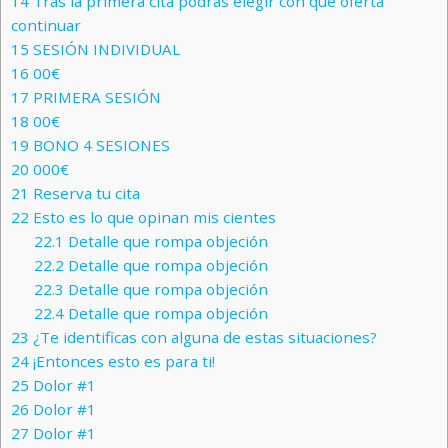
14
Tras la primera cita podrás elegir con qué oferta
continuar
15
SESIÓN INDIVIDUAL
16
00€
17
PRIMERA SESIÓN
18
00€
19
BONO 4 SESIONES
20
000€
21
Reserva tu cita
22
Esto es lo que opinan mis cientes
22.1
Detalle que rompa objeción
22.2
Detalle que rompa objeción
22.3
Detalle que rompa objeción
22.4
Detalle que rompa objeción
23
¿Te identificas con alguna de estas situaciones?
24
¡Entonces esto es para ti!
25
Dolor #1
26
Dolor #1
27
Dolor #1