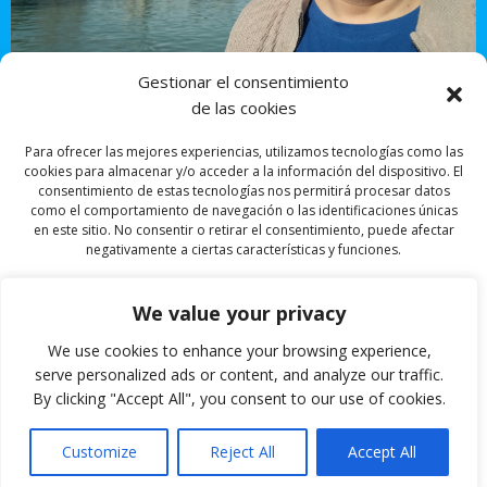
Gestionar el consentimiento
de las cookies
Para ofrecer las mejores experiencias, utilizamos tecnologías como las
cookies para almacenar y/o acceder a la información del dispositivo. El
consentimiento de estas tecnologías nos permitirá procesar datos
como el comportamiento de navegación o las identificaciones únicas
en este sitio. No consentir o retirar el consentimiento, puede afectar
Acceder
negativamente a ciertas características y funciones.
We value your privacy
Aceptar
We use cookies to enhance your browsing experience,
Denegar
serve personalized ads or content, and analyze our traffic.
By clicking "Accept All", you consent to our use of cookies.
© 2026 Camina con el Psicoviajero. Created for free
Ver preferencias
using WordPress and
Colibri
Customize
Reject All
Accept All
Política de cookies
Política de privacidad
CAMINO EL PSICOVIAJERO