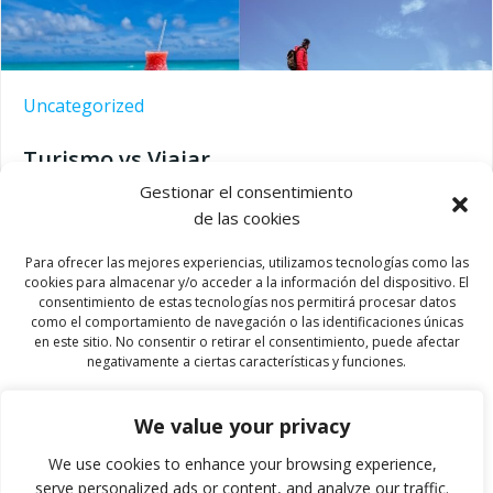
Uncategorized
Turismo vs Viajar
Gestionar el consentimiento
Hoy, y ante las más que probable vuelta poco a poco
de las cookies
de los países del mundo a abrir sus fronteras en las
Para ofrecer las mejores experiencias, utilizamos tecnologías como las
próximas semanas, después de una temporada
cookies para almacenar y/o acceder a la información del dispositivo. El
limitada la movilidad por la pandemia de la COVID-19 /
consentimiento de estas tecnologías nos permitirá procesar datos
SARS Cov-2, cuando la ciudadanía está o esté […]
como el comportamiento de navegación o las identificaciones únicas
en este sitio. No consentir o retirar el consentimiento, puede afectar
negativamente a ciertas características y funciones.
Read more
by
Hugo
on
Oct 20
We value your privacy
Aceptar
We use cookies to enhance your browsing experience,
Denegar
serve personalized ads or content, and analyze our traffic.