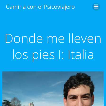
Saltar
Camina con el Psicoviajero
al
contenido
Donde me lleven
los pies I: Italia